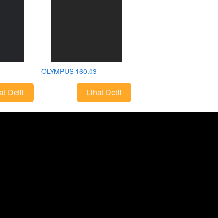
OLYMPUS 160.03
at Detil
Lihat Detil
`