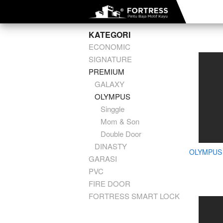
KATEGORI
ECONOMIC
SIGNATURE
PREMIUM
GALAXY
OLYMPUS
Singgle
Mom & Son
Double Door
DINASTY
OLYMPUS 
GARASI
PVC
FIRE DOOR
FORTRESS SMART LOCK