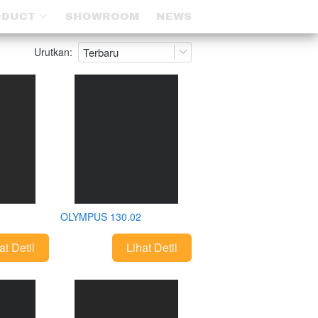
ODUCT
ODUCT
SHOWROOM
SHOWROOM
NEWS
NEWS
Urutkan:
Terbaru
OLYMPUS 130.02
at Detil
Lihat Detil
`