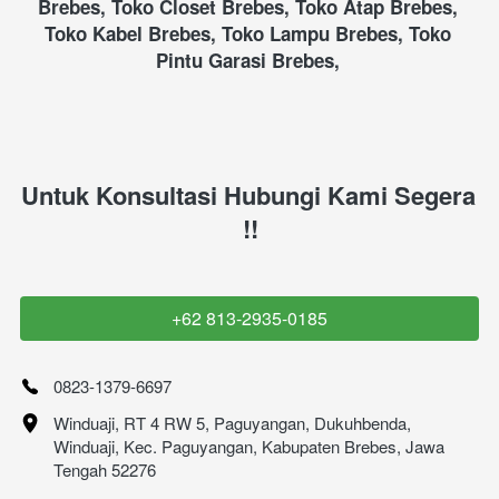
Brebes, Toko Closet Brebes, Toko Atap Brebes, 
Toko Kabel Brebes, Toko Lampu Brebes, Toko 
Pintu Garasi Brebes, 
Untuk Konsultasi Hubungi Kami Segera 
!!
+62 813-2935-0185
`
0823-1379-6697
Winduaji, RT 4 RW 5, Paguyangan, Dukuhbenda, 
Winduaji, Kec. Paguyangan, Kabupaten Brebes, Jawa 
Tengah 52276