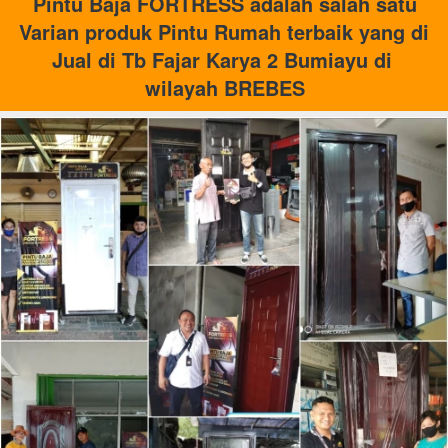
 Pintu Baja FORTRESS adalah salah satu 
Varian produk Pintu Rumah terbaik yang di 
Jual di Tb Fajar Karya 2 Bumiayu
di 
wilayah BREBES