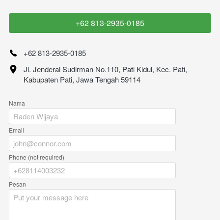
+62 813-2935-0185
`
+62 813-2935-0185
Jl. Jenderal Sudirman No.110, Pati Kidul, Kec. Pati, 
Kabupaten Pati, Jawa Tengah 59114
Nama
Email
Phone (not required)
Pesan