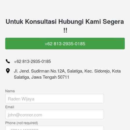
Untuk Konsultasi Hubungi Kami Segera 
!!
+62 813-2935-0185
`
+62 813-2935-0185
Jl. Jend. Sudirman No.12A, Salatiga, Kec. Sidorejo, Kota 
Salatiga, Jawa Tengah 50711
Nama
Email
Phone (not required)