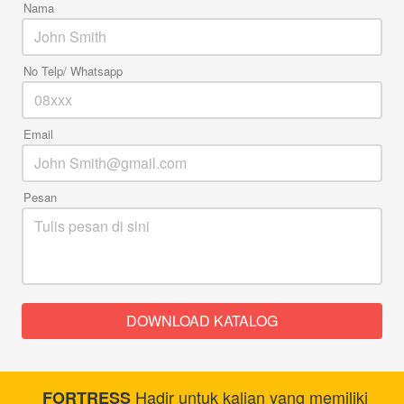
Nama
No Telp/ Whatsapp
Email
Pesan
DOWNLOAD KATALOG
`
 Hadir untuk kalian yang memiliki 
FORTRESS