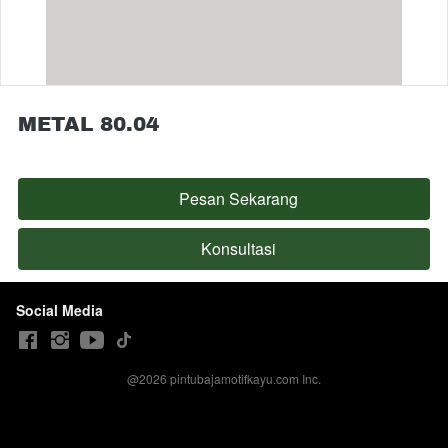
METAL 80.04
Pesan Sekarang
`
Konsultasi
`
Social Media
@
2026
pintubajamotifkayu.com Inc.