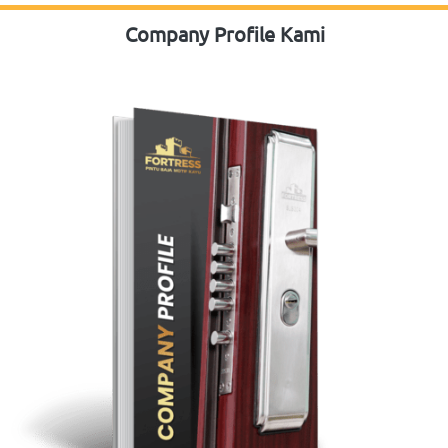
Harga Distributor
Nama [[[CRS1]]]
Nama Perusahaan
No Telp / WA :