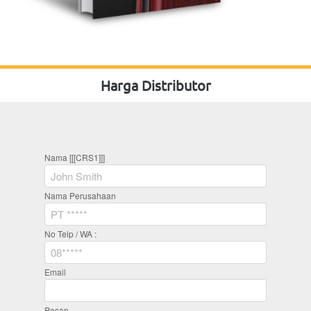
Email
Pesan
`
Kirim