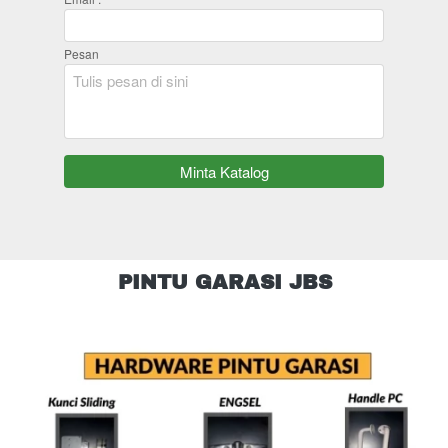
Pesan
`
Minta Katalog
PINTU GARASI JBS