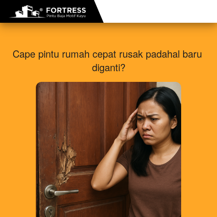
Cape pintu rumah cepat rusak padahal baru 
diganti?