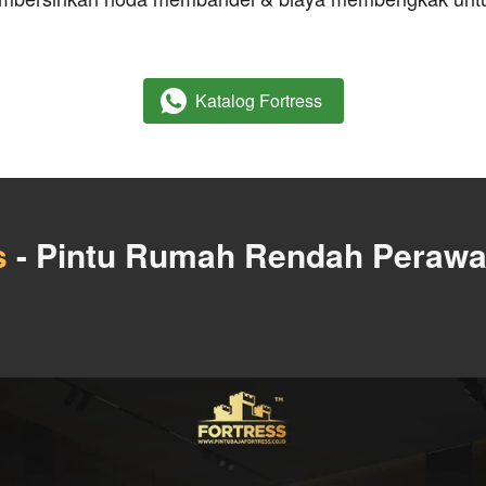
Katalog Fortress
`
s
 - Pintu Rumah Rendah Perawat