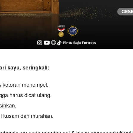
ri kayu, seringkali:
 kotoran menempel.
ga harus dicat ulang.
sihkan.
di kusam dan murahan.
embersihkan noda membandel & biaya membengkak untu