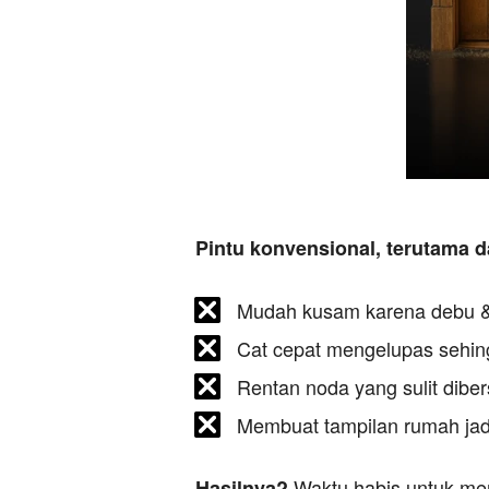
Pintu konvensional, terutama da
Mudah kusam karena debu &
Cat cepat mengelupas sehing
Rentan noda yang sulit diber
Membuat tampilan rumah ja
 Waktu habis untuk m
Hasilnya?