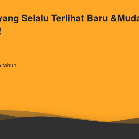
ang Selalu Terlihat Baru &Mud
!
a
p tahun