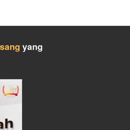
asang
 yang 