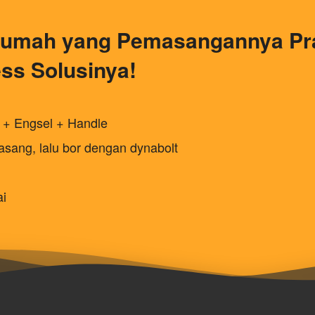
umah yang Pemasangannya Prak
ss Solusinya!
n + Engsel + Handle
sang, lalu bor dengan dynabolt
ai