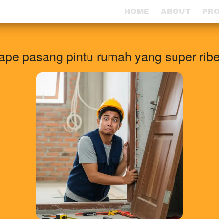
HOME
HOME
ABOUT
ABOUT
PR
PR
ape pasang pintu rumah yang super ribe