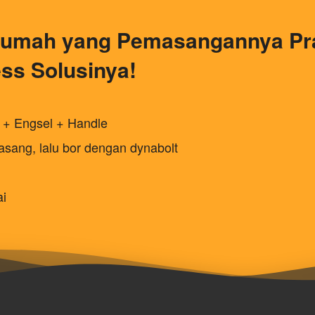
umah yang Pemasangannya Prak
ss Solusinya!
n + Engsel + Handle
sang, lalu bor dengan dynabolt
ai