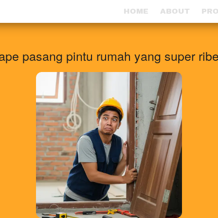
HOME
HOME
ABOUT
ABOUT
PR
PR
ape pasang pintu rumah yang super ribe