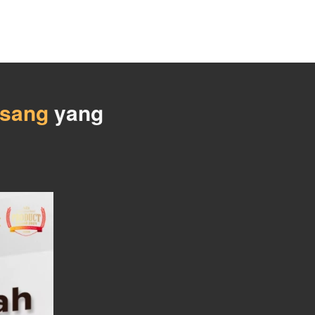
asang
 yang 