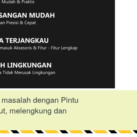
masalah dengan Pintu 
ut, melengkung dan 