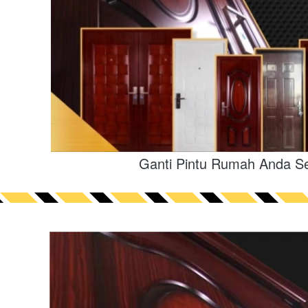
Ganti Pintu Rumah Anda Sek