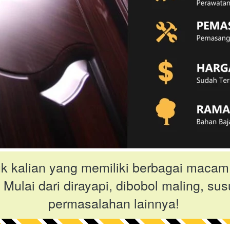
 kalian yang memiliki berbagai macam 
lai dari dirayapi, dibobol maling, sus
permasalahan lainnya!