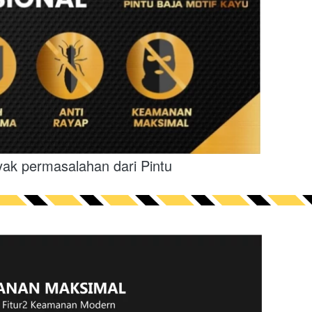
ak permasalahan dari Pintu 