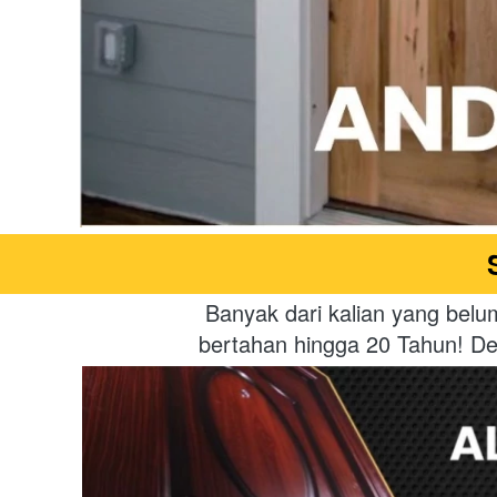
Banyak dari kalian yang bel
bertahan hingga 20 Tahun! D