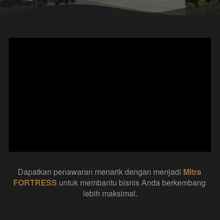
Dapatkan penawaran menarik dengan menjadi 
Mitra 
FORTRESS
 untuk membantu bisnis Anda berkembang 
lebih maksimal.