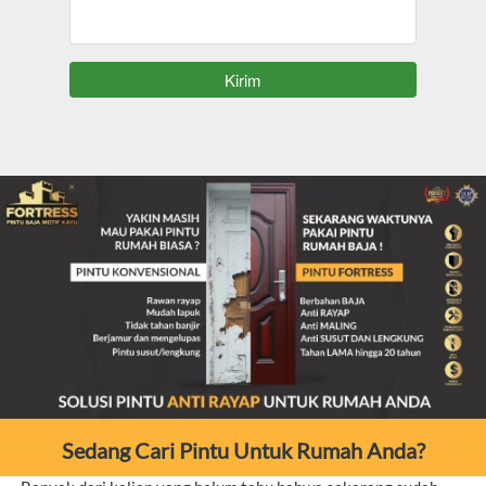
`
Kirim
Sedang Cari Pintu Untuk Rumah Anda?