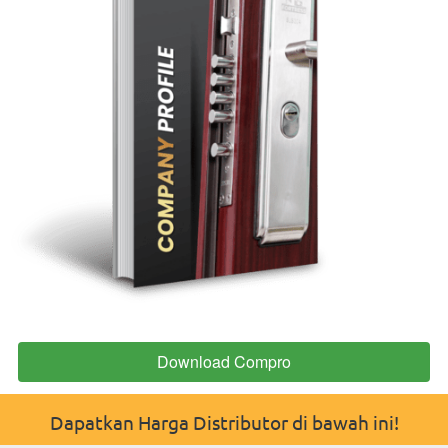
Download Compro
`
Dapatkan Harga Distributor di bawah ini!