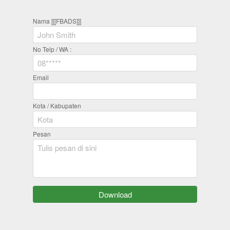
Nama [[[FBADS]]]
No Telp / WA :
Email
Kota / Kabupaten
Pesan
`
Download