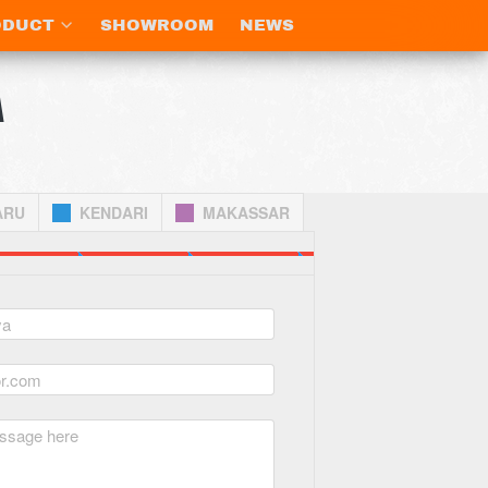
ODUCT
ODUCT
SHOWROOM
SHOWROOM
NEWS
NEWS
A
ARU
KENDARI
MAKASSAR