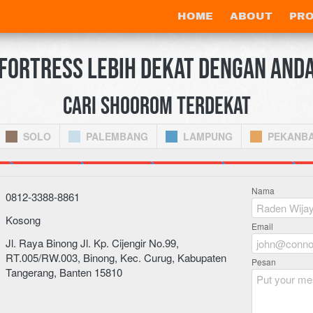
HOME
HOME
ABOUT
ABOUT
PR
PR
FORTRESS LEBIH DEKAT DENGAN AND
CARI SHOOROM terdekat
SOLO
PALEMBANG
LAMPUNG
PEKANB
Nama
0812-3388-8861
Kosong
Email
Jl. Raya Binong Jl. Kp. Cijengir No.99, 
RT.005/RW.003, Binong, Kec. Curug, Kabupaten 
Pesan
Tangerang, Banten 15810