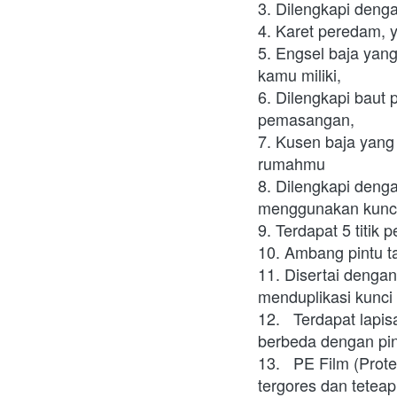
3. Dilengkapi den
4. Karet peredam,
5. Engsel baja yan
kamu miliki, 
6. Dilengkapi bau
pemasangan, 
7. Kusen baja yang
rumahmu
8. Dilengkapi denga
menggunakan kunci
9. Terdapat 5 tit
10. Ambang pintu ta
11. Disertai dengan
menduplikasi kunci
12.	Terdapat lapisan honeycomb, sehingga bunyi yang dihasilkan ketika diketuk tidak jauh 
berbeda dengan pin
13.	PE Film (Protect Film), dimana keunggulan ini dimaksudkan agar pintu tidak mudah 
tergores dan teteap