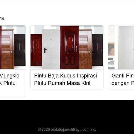
ya
a Mungkid
Pintu Baja Kudus Inspirasi
Ganti Pi
k Pintu
Pintu Rumah Masa Kini
dengan Pi
@
2026
pintubajamotifkayu.com Inc.