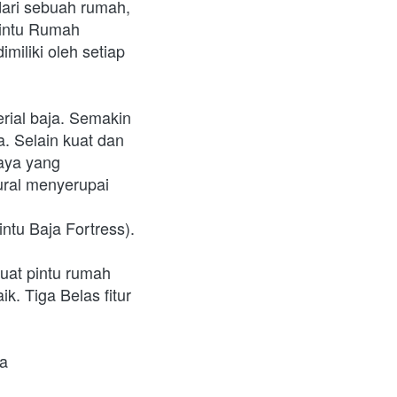
intu Rumah 
iliki oleh setiap 
 Selain kuat dan 
aya yang 
ral menyerupai 
tu Baja Fortress). 
uat pintu rumah 
. Tiga Belas fitur 
a 