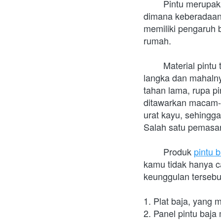
	Pintu merupakan satu bagian yang paling penting dan paling menarik dari sebuah rumah, 
dimana keberadaann
memiliki pengaruh b
rumah. 
	Material pintu tidak hanya dari kayu, tapi juga sudah mengarah ke material baja. Semakin 
langka dan mahalny
tahan lama, rupa pi
ditawarkan macam-m
urat kayu, sehingg
Salah satu pemasar
	Produk 
pintu b
kamu tidak hanya ca
keunggulan tersebu
1. Plat baja, yang
2. Panel pintu baja 