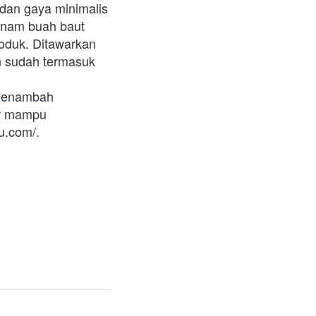
dan gaya minimalis 
nam buah baut 
oduk. Ditawarkan 
n sudah termasuk 
menambah 
r mampu 
u.com/. 