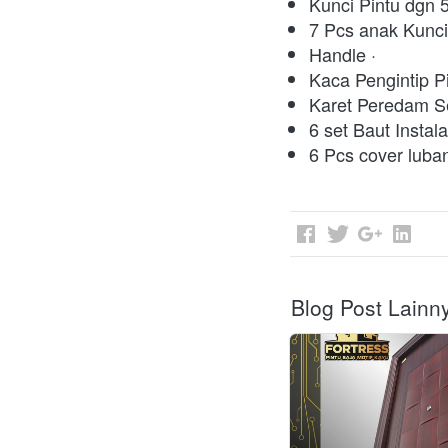
Kunci Pintu dgn 5
7 Pcs anak Kunci
Handle · 
Kaca Pengintip Pi
Karet Peredam Se
6 set Baut Instala
6 Pcs cover luban
Blog Post Lainn