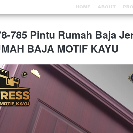
HOME
HOME
ABOUT
ABOUT
PR
PR
78-785 Pintu Rumah Baja Je
UMAH BAJA MOTIF KAYU