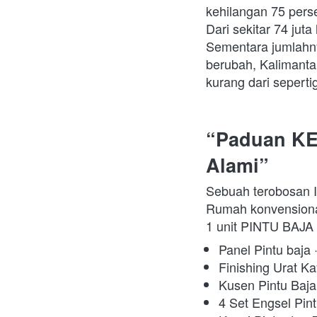
kehilangan 75 perse
Dari sekitar 74 jut
Sementara jumlahny
berubah, Kalimantan
kurang dari sepert
“Paduan K
Alami”
Sebuah terobosan I
Rumah konvensiona
1 unit PINTU BAJA 
Panel Pintu baja ·
Finishing Urat Kay
Kusen Pintu Baja 
4 Set Engsel Pin