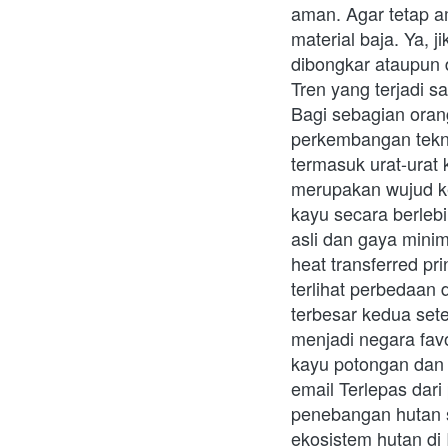
aman. Agar tetap a
material baja. Ya, 
dibongkar ataupun di
Tren yang terjadi s
Bagi sebagian oran
perkembangan teknol
termasuk urat-urat 
merupakan wujud ke
kayu secara berleb
asli dan gaya mini
heat transferred pr
terlihat perbedaan
terbesar kedua set
menjadi negara fav
kayu potongan dan b
email Terlepas dari
penebangan hutan 
ekosistem hutan di 