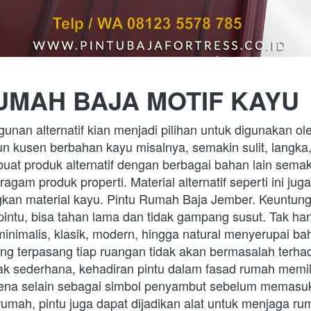
UMAH BAJA MOTIF KAYU 
unan alternatif kian menjadi pilihan untuk digunakan ol
n kusen berbahan kayu misalnya, semakin sulit, langka,
uat produk alternatif dengan berbagai bahan lain sema
agam produk properti. Material alternatif seperti ini jug
gkan material kayu. Pintu Rumah Baja Jember. Keuntun
pintu, bisa tahan lama dan tidak gampang susut. Tak han
minimalis, klasik, modern, hingga natural menyerupai b
yang terpasang tiap ruangan tidak akan bermasalah terh
ak sederhana, kehadiran pintu dalam fasad rumah memili
rena selain sebagai simbol penyambut sebelum memasuk
umah, pintu juga dapat dijadikan alat untuk menjaga rum