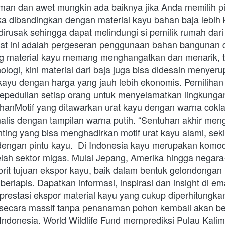
man dan awet mungkin ada baiknya jika Anda memilih p
jika dibandingkan dengan material kayu bahan baja lebih 
rusak sehingga dapat melindungi si pemilik rumah dari tin
aat ini adalah pergeseran penggunaan bahan bangunan da
g material kayu memang menghangatkan dan menarik, ta
ogi, kini material dari baja juga bisa didesain menyeru
kayu dengan harga yang jauh lebih ekonomis. Pemilihan p
pedulian setiap orang untuk menyelamatkan lingkungan
ihanMotif yang ditawarkan urat kayu dengan warna cokla
malis dengan tampilan warna putih. “Sentuhan akhir me
inting yang bisa menghadirkan motif urat kayu alami, sekil
 dengan pintu kayu.  Di Indonesia kayu merupakan komodi
elah sektor migas. Mulai Jepang, Amerika hingga negara
orit tujuan ekspor kayu, baik dalam bentuk gelondongan
erlapis. Dapatkan informasi, inspirasi dan insight di em
 prestasi ekspor material kayu yang cukup diperhitungkan
secara massif tanpa penanaman pohon kembali akan b
Indonesia. World Wildlife Fund memprediksi Pulau Kalim