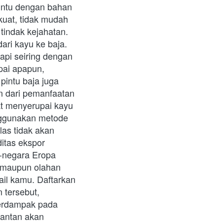
intu dengan bahan 
kuat, tidak mudah 
dak kejahatan.    
ri kayu ke baja. 
pi seiring dengan 
pai apapun, 
intu baja juga 
 dari pemanfaatan 
t menyerupai kayu 
nggunakan metode 
as tidak akan 
tas ekspor 
-negara Eropa 
 maupun olahan 
ail kamu. Daftarkan 
 tersebut, 
erdampak pada 
antan akan 