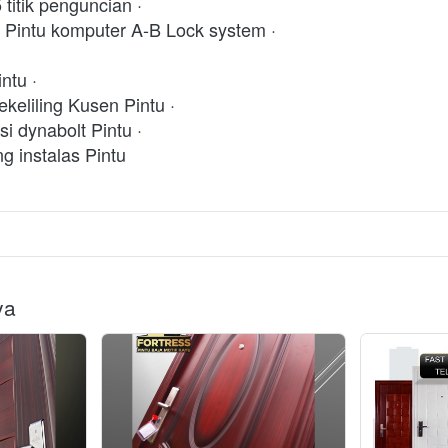
 titik penguncian · 
 Pintu komputer A-B Lock system · 
ntu · 
keliling Kusen Pintu · 
si dynabolt Pintu · 
g instalas Pintu  
ya