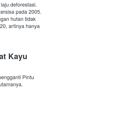
ju deforestasi. 
tersisa pada 2005. 
an hutan tidak 
20, artinya hanya 
t Kayu 
engganti Pintu 
utamanya. 