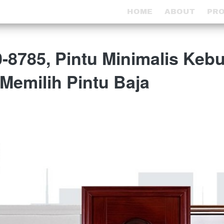
HOME
HOME
ABOUT
ABOUT
PR
PR
-8785, Pintu Minimalis Keb
Memilih Pintu Baja