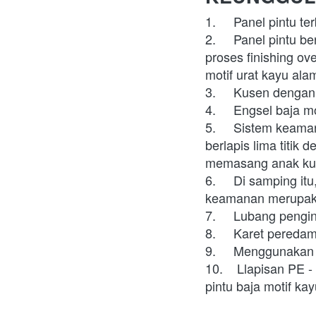
1.	Panel pintu 
2.	Panel pintu bermotif urat kayu yang mengandalkan teknologi heat transferred printing dan 
proses finishing ov
motif urat kayu ala
3.	Kusen denga
4.	Engsel baja
5.	Sistem keamanan pintu baja ini dilengkapi dengan multiple lock system, fitur penguncian 
berlapis lima titik
memasang anak ku
6.	Di samping itu, tersedia A-B lock system yang terintegrasi komputer untuk menguatkan 
keamanan merupakan 
7.	Lubang peng
8.	Karet pereda
9.	Menggunaka
10.	 Llapisan PE - Film sebagai pelindung pintu, dan terdapat 6 set baut pemasangan serta 
pintu baja motif kay