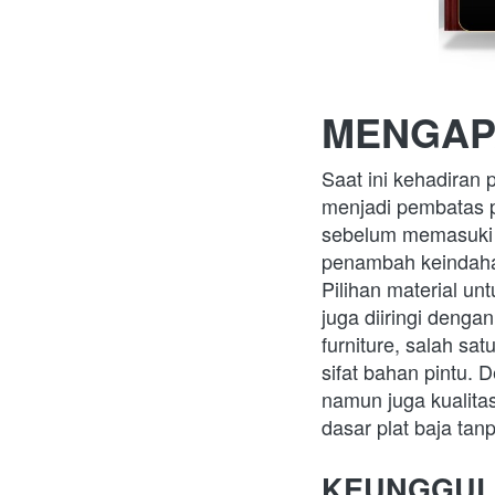
MENGAP
Saat ini kehadiran 
menjadi pembatas p
sebelum memasuki r
penambah keindaha
Pilihan material u
juga diiringi deng
furniture, salah sa
sifat bahan pintu. 
namun juga kualita
dasar plat baja ta
KEUNGGUL