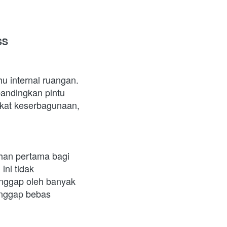
SS
 internal ruangan. 
bandingkan pintu 
kat keserbagunaan, 
han pertama bagi 
ni tidak 
nggap oleh banyak 
anggap bebas 