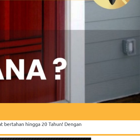
t bertahan hingga 20 Tahun! Dengan 