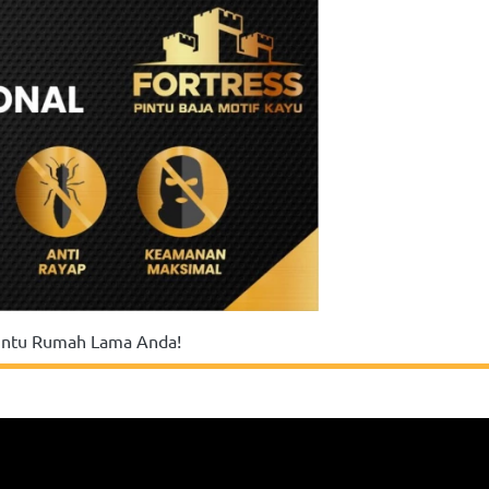
Pintu Rumah Lama Anda!