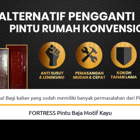
a! Bagi kalian yang sudah memiliki banyak permasalahan dari 
FORTRESS Pintu Baja Motif Kayu