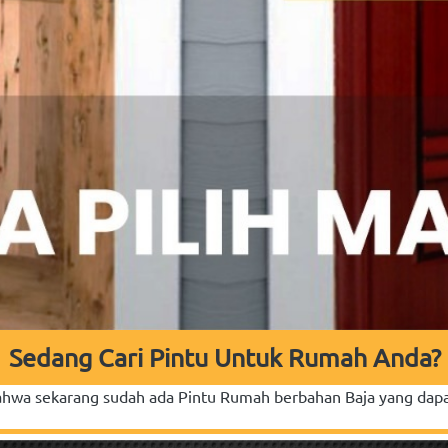
Sedang Cari Pintu Untuk Rumah Anda?
bahwa sekarang sudah ada Pintu Rumah berbahan Baja yang dapa