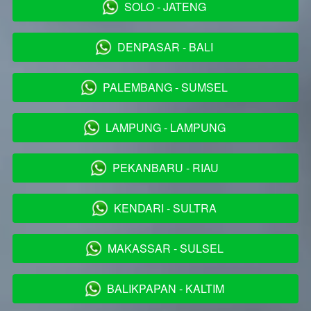
SOLO - JATENG
`
DENPASAR - BALI
`
PALEMBANG - SUMSEL
`
LAMPUNG - LAMPUNG
`
PEKANBARU - RIAU
`
KENDARI - SULTRA
`
MAKASSAR - SULSEL
`
BALIKPAPAN - KALTIM
`