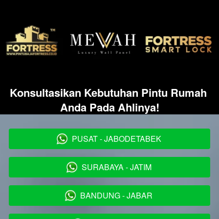
Konsultasikan Kebutuhan Pintu Rumah 
Anda Pada Ahlinya!
PUSAT - JABODETABEK
`
SURABAYA - JATIM
`
BANDUNG - JABAR
`