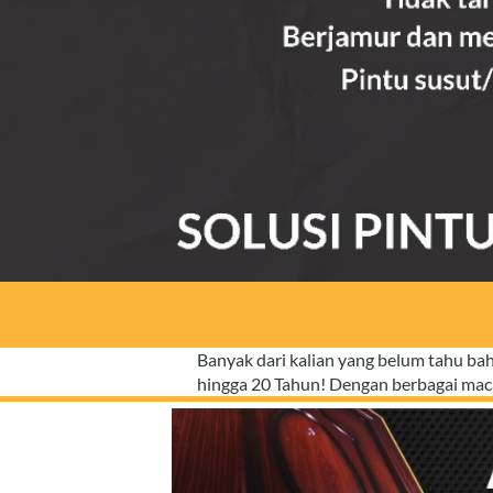
Banyak dari kalian yang belum tahu b
hingga 20 Tahun! Dengan berbagai ma