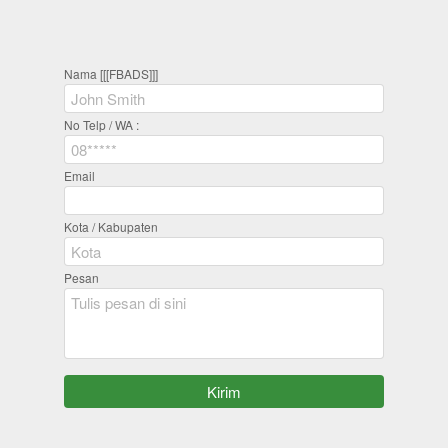
Nama [[[FBADS]]]
No Telp / WA :
Email
Kota / Kabupaten
Pesan
`
Kirim