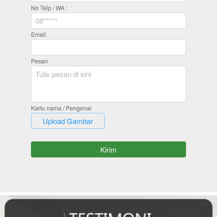
No Telp / WA :
Email
Pesan
Kartu nama / Pengenal
`
Upload Gambar
`
Kirim