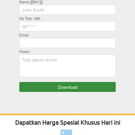
Nama [[[BA1]]]
No Telp / WA :
Email
Pesan
`
Download
Dapatkan Harga Spesial Khusus Hari ini