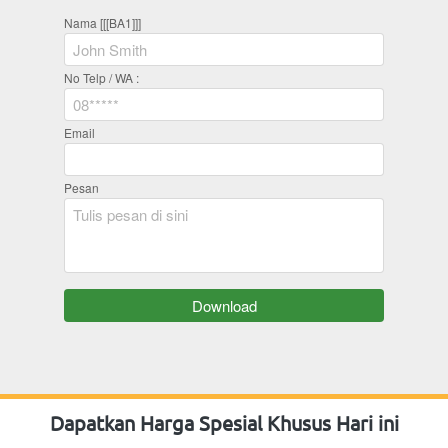
Nama [[[BA1]]]
No Telp / WA :
Email
Pesan
`
Download
Dapatkan Harga Spesial Khusus Hari ini