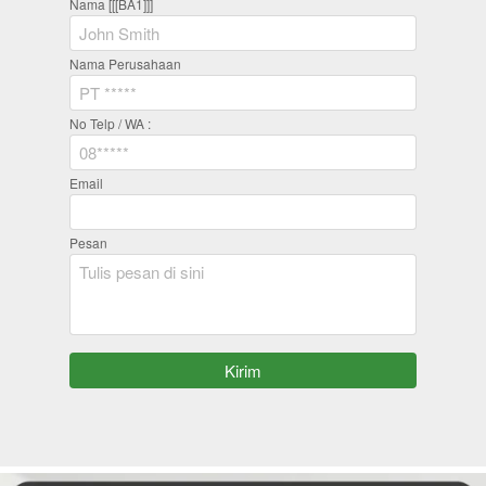
Nama [[[BA1]]]
Nama Perusahaan
No Telp / WA :
Email
Pesan
`
Kirim